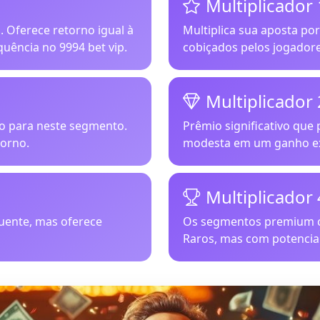
Multiplicador
 Oferece retorno igual à
Multiplica sua aposta p
uência no 9994 bet vip.
cobiçados pelos jogadore
Multiplicador
o para neste segmento.
Prêmio significativo qu
torno.
modesta em um ganho ex
Multiplicador
uente, mas oferece
Os segmentos premium c
Raros, mas com potencial