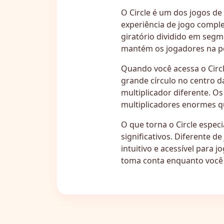
O Circle é um dos jogos de
experiência de jogo compl
giratório dividido em segm
mantém os jogadores na po
Quando você acessa o Circ
grande círculo no centro d
multiplicador diferente. 
multiplicadores enormes 
O que torna o Circle espec
significativos. Diferente 
intuitivo e acessível para 
toma conta enquanto você 