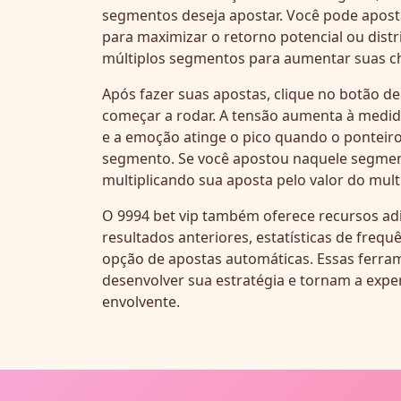
segmentos deseja apostar. Você pode apos
para maximizar o retorno potencial ou dist
múltiplos segmentos para aumentar suas c
Após fazer suas apostas, clique no botão de 
começar a rodar. A tensão aumenta à medida
e a emoção atinge o pico quando o ponteir
segmento. Se você apostou naquele segmen
multiplicando sua aposta pelo valor do multi
O 9994 bet vip também oferece recursos adi
resultados anteriores, estatísticas de freq
opção de apostas automáticas. Essas ferra
desenvolver sua estratégia e tornam a expe
envolvente.