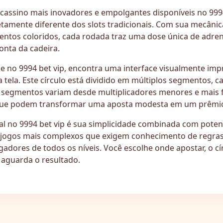
 cassino mais inovadores e empolgantes disponíveis no 99
etamente diferente dos slots tradicionais. Com sua mecâni
entos coloridos, cada rodada traz uma dose única de adren
nta da cadeira.
le no 9994 bet vip, encontra uma interface visualmente i
a tela. Este círculo está dividido em múltiplos segmentos
Os segmentos variam desde multiplicadores menores e mais 
que podem transformar uma aposta modesta em um prêmio 
ial no 9994 bet vip é sua simplicidade combinada com pote
de jogos mais complexos que exigem conhecimento de regras 
jogadores de todos os níveis. Você escolhe onde apostar, o c
aguarda o resultado.