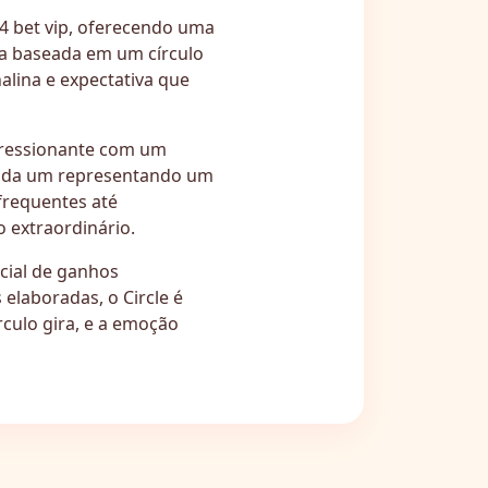
94 bet vip, oferecendo uma
ca baseada em um círculo
alina e expectativa que
mpressionante com um
, cada um representando um
frequentes até
extraordinário.
ncial de ganhos
elaboradas, o Circle é
írculo gira, e a emoção